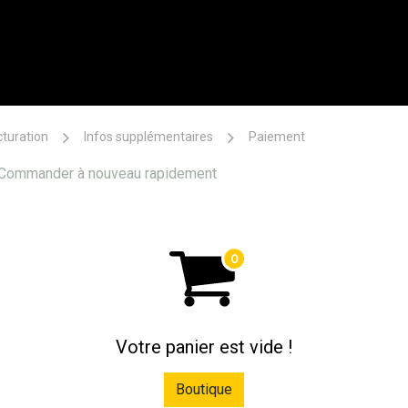
Train with EMS
EMS Technology
EMS App
eBoutique
Do 
cturation
Infos supplémentaires
Paiement
Commander à nouveau rapidement
Votre panier est vide !
Boutique