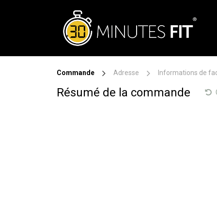
Se rendre au contenu
Commande
Adresse
Informations de fa
Résumé de la commande