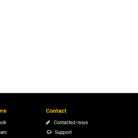
vre
Contact
ook
​
Contactez-nous
ram
Support