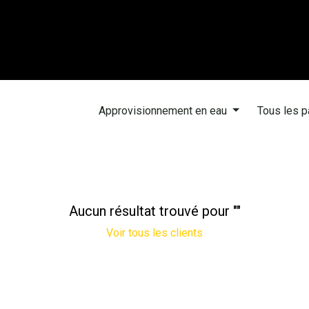
Train with EMS
EMS Technology
EMS App
Do business
Approvisionnement en eau
Tous les 
Aucun résultat trouvé pour "
"
Voir tous les clients