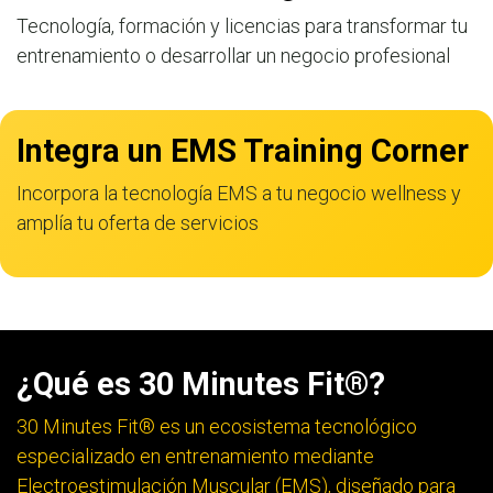
Tecnología, formación y licencias para transformar tu
entrenamiento o desarrollar un negocio profesional
Integra un EMS Training Corner
Incorpora la tecnología EMS a tu negocio wellness y
amplía tu oferta de servicios
¿Qué es 30 Minutes Fit®?
30 Minutes Fit® es un ecosistema tecnológico
especializado en entrenamiento mediante
Electroestimulación Muscular (EMS), diseñado para