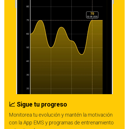
📈 Sigue tu progreso
Monitorea tu evolución y mantén la motivación
con la App EMS y programas de entrenamiento