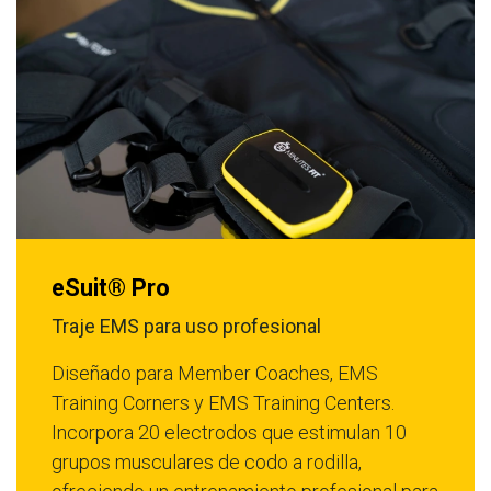
eSuit® Pro
Traje EMS para uso profesional
Diseñado para Member Coaches, EMS
Training Corners y EMS Training Centers.
Incorpora 20 electrodos que estimulan 10
grupos musculares de codo a rodilla,