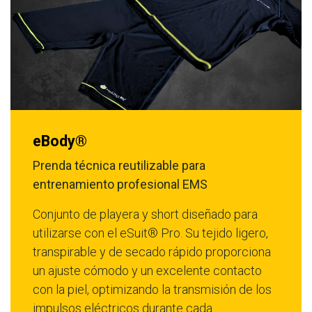
eBody®
Prenda técnica reutilizable para
entrenamiento profesional EMS
Conjunto de playera y short diseñado para
utilizarse con el eSuit® Pro. Su tejido ligero,
transpirable y de secado rápido proporciona
un ajuste cómodo y un excelente contacto
con la piel, optimizando la transmisión de los
impulsos eléctricos durante cada