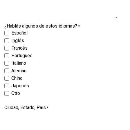
¿Hablás algunos de estos idiomas?
*
Español
Inglés
Francés
Portugués
Italiano
Alemán
Chino
Japonés
Otro
Ciudad, Estado, País
*