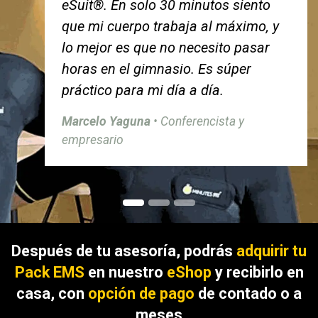
eSuit®. En solo 30 minutos siento
que mi cuerpo trabaja al máximo, y
lo mejor es que no necesito pasar
horas en el gimnasio. Es súper
práctico para mi día a día.
Marcelo Yaguna
• Conferencista y
empresario
Después de tu asesoría, podrás
adquirir tu
Pack EMS
en nuestro
eShop
y recibirlo en
casa, con
opción de pago
de contado o a
meses