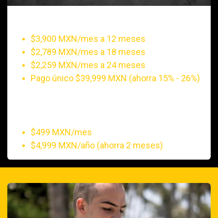
Precio del Pack EMS
$3,900 MXN/mes a 12 meses
$2,789 MXN/mes a 18 meses
$2,259 MXN/mes a 24 meses
Pago único $39,999 MXN (ahorra 15% - 26%)
Precio de la suscripción a la App
de entrenamiento
$499 MXN/mes
$4,999 MXN/año (ahorra 2 meses)