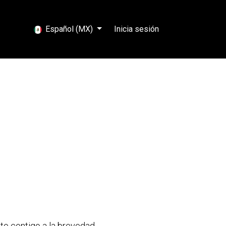
ncias EMS
Español (MX)
Inicia sesión
to contigo a la brevedad.