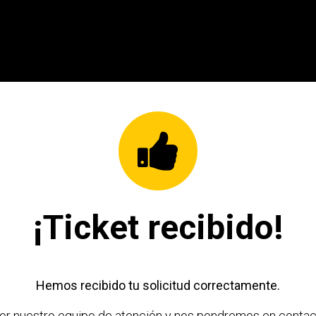
Entrena con EMS
Tecnología EMS
App EMS
eShop
Lice
¡Ticket recibido!
Hemos recibido tu solicitud correctamente.
por nuestro equipo de atención y nos pondremos en contac